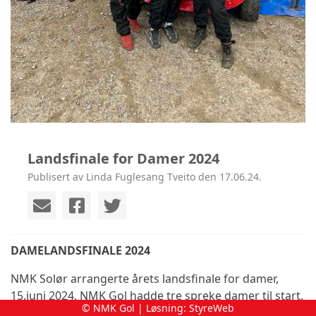
Landsfinale for Damer 2024
Publisert av Linda Fuglesang Tveito den 17.06.24.
DAMELANDSFINALE 2024
NMK Solør arrangerte årets landsfinale for damer,
15.juni 2024. NMK Gol hadde tre spreke damer til start.
© NMK Gol | Løsning:
StyreWeb
Tinni Jensvoll Møllerplass, Hege Jensvoll og Silje