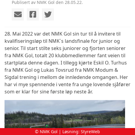
Publisert av NMK Gol den 28.05.22.
28. Mai 2022 var det NMK Gol sin tur til å invitere til
kvalifiseringsløp til NMK`s landsfinale for junior og
senior. Til start stilte seks juniorer og fjorten seniorer
fra NMK Gol, totalt 20 klubbmedlemmer fant veien til
startplata denne dagen. I tillegg kjørte Eskil O. Turhus
fra NMK Gol og Lukas Tovsrud fra NMK Modum &
Sigdal trening i mellom de innledende omgangen. Her
har vi mye spennende i vente fra unge lovende sjåfører
som er klar for sine første løp neste år.
© NMK Gol | Løsning:
StyreWeb